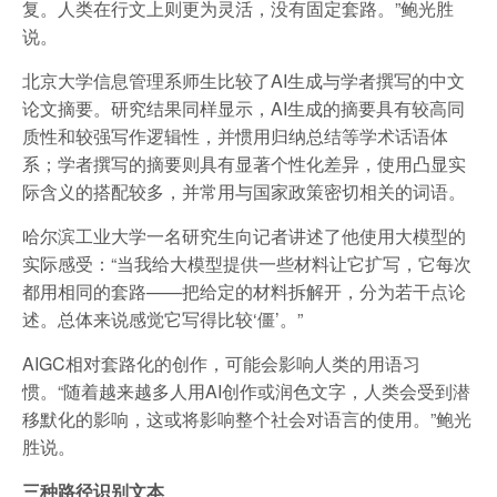
复。人类在行文上则更为灵活，没有固定套路。”鲍光胜
说。
北京大学信息管理系师生比较了AI生成与学者撰写的中文
论文摘要。研究结果同样显示，AI生成的摘要具有较高同
质性和较强写作逻辑性，并惯用归纳总结等学术话语体
系；学者撰写的摘要则具有显著个性化差异，使用凸显实
际含义的搭配较多，并常用与国家政策密切相关的词语。
哈尔滨工业大学一名研究生向记者讲述了他使用大模型的
实际感受：“当我给大模型提供一些材料让它扩写，它每次
都用相同的套路——把给定的材料拆解开，分为若干点论
述。总体来说感觉它写得比较‘僵’。”
AIGC相对套路化的创作，可能会影响人类的用语习
惯。“随着越来越多人用AI创作或润色文字，人类会受到潜
移默化的影响，这或将影响整个社会对语言的使用。”鲍光
胜说。
三种路径识别文本